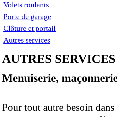
Fenêtre en pvc
Volets roulants
Fenêtre en aluminium
Fenêtre en bois
Porte de garage
Clôture et portail
Autres services
AUTRES SERVICES
Menuiserie, maçonnerie,
Pour tout autre besoin dans