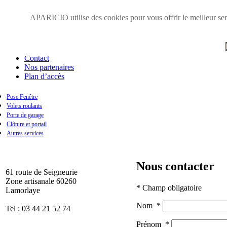
Accueil
APARICIO utilise des cookies pour vous offrir le meilleur serv
Présentation
Galerie photos
Zone d'intervention
Obtenir un devis
Contact
Nos partenaires
Plan d’accès
Pose Fenêtre
Volets roulants
Fenêtre en pvc
Porte de garage
Fenêtre en aluminium
Clôture et portail
Fenêtre en bois
Autres services
Nous contacter
61 route de Seigneurie
Zone artisanale 60260
* Champ obligatoire
Lamorlaye
Nom
*
Tel : 03 44 21 52 74
Prénom
*