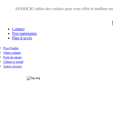
Accueil
APARICIO utilise des cookies pour vous offrir le meilleur serv
Présentation
Galerie photos
Zone d'intervention
Obtenir un devis
Contact
Nos partenaires
Plan d’accès
Pose Fenêtre
Volets roulants
Fenêtre en pvc
Porte de garage
Fenêtre en aluminium
Clôture et portail
Fenêtre en bois
Autres services